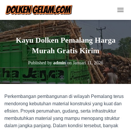
T
O
G
G
L
Kayu Dolken Pemalang Harga
E
N
Murah Gratis Kirim
A
V
Published by
admin
on
Januari 11, 2026
I
G
A
T
I
O
Perkembangan pembangunan di wilayah Pemalang terus
N
mendorong kebutuhan material konstruksi yang kuat dan
efisien. Proyek perumahan, gudang, serta infrastruktur
membutuhkan material yang mampu menopang struktur
dalam jangka panjang. Dalam kondisi tersebut, banyak