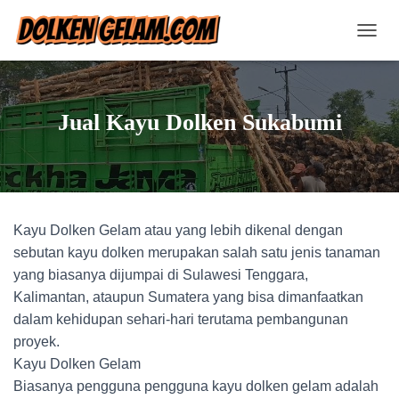
T
O
G
G
L
Jual Kayu Dolken Sukabumi
E
N
A
V
I
G
Kayu Dolken Gelam atau yang lebih dikenal dengan
A
T
sebutan kayu dolken merupakan salah satu jenis tanaman
I
yang biasanya dijumpai di Sulawesi Tenggara,
O
Kalimantan, ataupun Sumatera yang bisa dimanfaatkan
N
dalam kehidupan sehari-hari terutama pembangunan
proyek.
Kayu Dolken Gelam
Biasanya pengguna pengguna kayu dolken gelam adalah