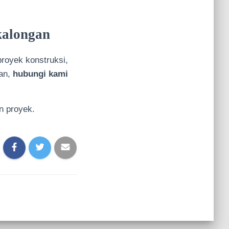
kalongan
royek konstruksi,
ian,
hubungi kami
n proyek.