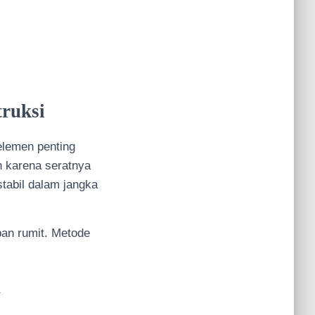
ruksi
elemen penting
h karena seratnya
stabil dalam jangka
pan rumit. Metode
h