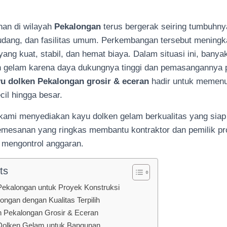
nan di wilayah
Pekalongan
terus bergerak seiring tumbuhny
udang, dan fasilitas umum. Perkembangan tersebut meningk
yang kuat, stabil, dan hemat biaya. Dalam situasi ini, bany
n gelam karena daya dukungnya tinggi dan pemasangannya p
yu dolken Pekalongan grosir & eceran
hadir untuk memenu
cil hingga besar.
, kami menyediakan kayu dolken gelam berkualitas yang siap
emesanan yang ringkas membantu kontraktor dan pemilik pr
 mengontrol anggaran.
ts
Pekalongan untuk Proyek Konstruksi
ngan dengan Kualitas Terpilih
 Pekalongan Grosir & Eceran
Dolken Gelam untuk Bangunan