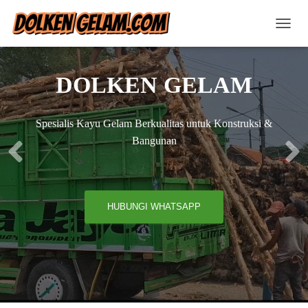
T
O
G
G
DOLKEN GELAM
L
E
N
Spesialis Kayu Gelam Berkualitas untuk Konstruksi &
A
V
Bangunan
I
G
A
T
I
HUBUNGI WHATSAPP
O
N