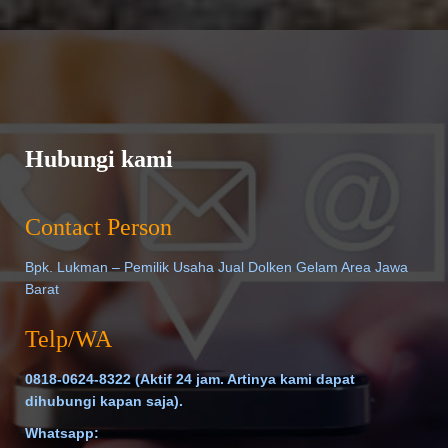
Hubungi kami
Contact Person
Bpk. Lukman – Pemilik Usaha Jual Dolken Gelam Area Jawa
Barat
Telp/WA
0818-0624-8322
(Aktif 24 jam. Artinya kami dapat
dihubungi kapan saja).
Whatsapp: